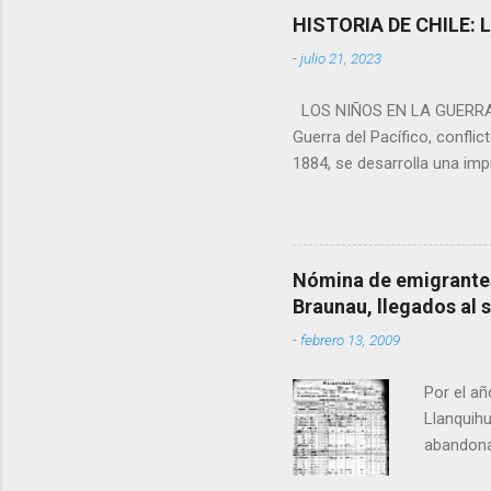
cadena A&E. Después de suf
HISTORIA DE CHILE: 
hospital en Texas, donde f
-
julio 21, 2023
se lanzó en enero del 2012
Contoocook, NH. Era verdad
LOS NIÑOS EN LA GUERRA 
Guerra del Pacífico, conflic
1884, se desarrolla una imp
sin perjuicio que el total 
movilización, lo hizo la Gu
clases sociales y de todos 
presente artículo, es necesa
Nómina de emigrantes
Ordenanza General del Ejérci
Braunau, llegados al 
niños, lo que a continuaci
-
febrero 13, 2009
muchachos que no bajen de d
Por el añ
Llanquihu
abandona
corrient