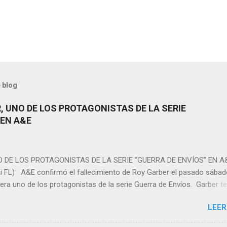
 blog
, UNO DE LOS PROTAGONISTAS DE LA SERIE
 EN A&E
 DE LOS PROTAGONISTAS DE LA SERIE “GUERRA DE ENVÍOS” EN A
i FL) A&E confirmó el fallecimiento de Roy Garber el pasado sábad
era uno de los protagonistas de la serie Guerra de Envíos. Garber t
de un ataque al corazón, pues padecía de una condición cardiaca.
LEER
a pérdida de un miembro de la familia de A&E. Nuestros pensamient
Roy durante este difícil momento. Sin duda, lo extrañaremos”, expre