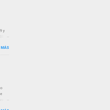
víos
9 y
00,
 MÁS
las
e los
go
ue
iva
s