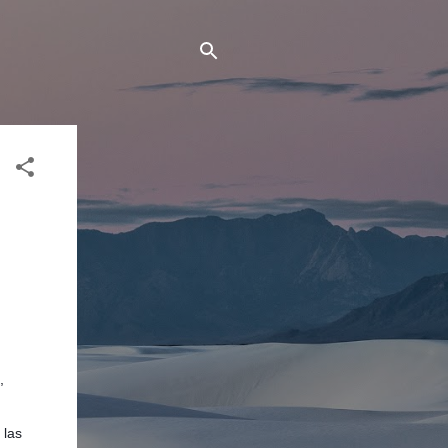
,
 las