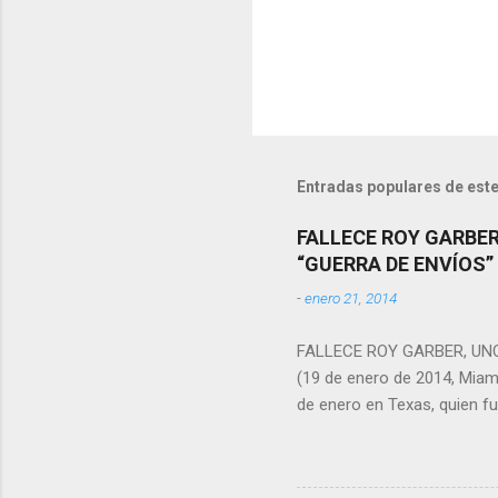
i
o
s
Entradas populares de este
FALLECE ROY GARBER
“GUERRA DE ENVÍOS”
-
enero 21, 2014
FALLECE ROY GARBER, UNO
(19 de enero de 2014, Miam
de enero en Texas, quien fu
49 años y falleció a causa 
“Estamos muy tristes por l
están con los allegados de 