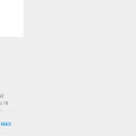
&E
o 18
enía
 MÁS
os
só la