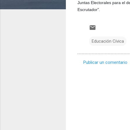
Juntas Electorales para el
Escrutador".
Educación Cívica
Publicar un comentario
C
o
m
e
n
t
a
r