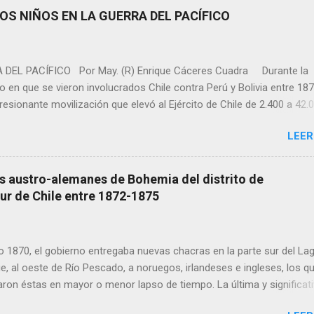
rir el ataque al corazón, Garber fue trasladado inmediatamente al
LOS NIÑOS EN LA GUERRA DEL PACÍFICO
alleció poco después, según reportes del TMZ. La serie Guerra de En
 y está en planes de una sexta edición. Roy Garber era oriundo de
eramente hábil y un sabelotodo. Des...
DEL PACÍFICO Por May. (R) Enrique Cáceres Cuadra Durante la
to en que se vieron involucrados Chile contra Perú y Bolivia entre 187
resionante movilización que elevó al Ejército de Chile de 2.400 a 42.0
de hombres que integraron sus filas fue de 71.000. Un gran aporte a la
LEER
ardia Nacional; aquí concurrieron hombres, mujeres y niños de todas 
los rincones de Chile. En el caso de éstos últimos, tema central del
rio tener presente la legislación militar de la época, en especial la
 austro-alemanes de Bohemia del distrito de
to que decía en su título V, letra 3ª, con respecto al reclutamiento d
sur de Chile entre 1872-1875
ón reproducimos: "Para trompetas y tambores podrán reclutarse
iez años; pero llegando a la de dieciséis que...
o 1870, el gobierno entregaba nuevas chacras en la parte sur del La
e, al oeste de Río Pescado, a noruegos, irlandeses e ingleses, los q
ron éstas en mayor o menor lapso de tiempo. La última y significat
e de colonos se realizaba entonces con alemanes-bohemios llegado