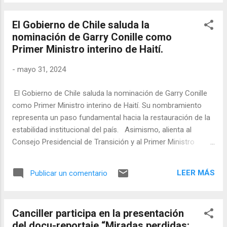
medios de transbordo espacial y el
desarrollo aeroespacial internacional. La
El Gobierno de Chile saluda la
visita coincidió con la presentación del
nominación de Garry Conille como
Director Espacial de la FACH, General de
Primer Ministro interino de Haití.
Brigada Aérea (A) Luis Sáez, quien detalló
los objetivos del futuro Centro Espacial
-
mayo 31, 2024
Regional y el rol fundamental que la Fuerza
Aérea de Chile desempeñará en el desarrollo
El Gobierno de Chile saluda la nominación de Garry Conille
de capacidades espaciales. Foto gentileza
como Primer Ministro interino de Haití. Su nombramiento
Fuerza Aérea de Chile
representa un paso fundamental hacia la restauración de la
estabilidad institucional del país. Asimismo, alienta al
Consejo Presidencial de Transición y al Primer Ministro
Conille a trabajar de manera colaborativa para restablecer la
institucionalidad del gobierno, permitiendo avanzar hacia
LEER MÁS
Publicar un comentario
elecciones justas y transparentes que creen las condiciones
para un futuro seguro y pacífico. Chile y Haití tienen
vínculos históricos y permanentes. Por más de una década
Canciller participa en la presentación
participamos en la Misión de Estabilización de Naciones
del docu-reportaje “Miradas perdidas:
Unidas en dicho país, colaborando con la seguridad y las