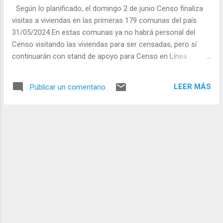
de 7,1%. Las tres actividades del sector se
Según lo planificado, el domingo 2 de junio Censo finaliza
expandieron durante el período, siendo
visitas a viviendas en las primeras 179 comunas del país
Actividades Creativas, Artísticas y de
31/05/2024 En estas comunas ya no habrá personal del
Entretenimiento la que más contribuyó con
Censo visitando las viviendas para ser censadas, pero sí
15,976 puntos porcentuales (pp.). El Índice
continuarán con stand de apoyo para Censo en Línea
de Ventas de Transporte y Almacenamiento,
durante todo el mes de junio. Las personas de todas las
en tanto, aumentó 16,5% interanualmente,
comunas del país que aún no han sido censadas pueden
acumulando un alza ...
LEER MÁS
Publicar un comentario
llamar al Fono Censo 1525 para acceder al Censo en Línea.
En el marco de la tercera fase del Censo de Población y
Vivienda 2024, el domingo 2 de junio, el Instituto Nacional de
Estadísticas (INE) finaliza las visitas a viviendas en 179
comunas del país. Es muy importante señalar que, a contar
del lunes 3 de junio, en estas comunas ya no habrá personal
operativo de Censo visitando las viviendas. Atendiendo la
inquietud sobre los temas de seguridad, el INE mantendrá
actualizado en la plataforma web www.censo2024.cl un
mapa del país con las comunas que ya no serán revisitadas
por las y los ce...