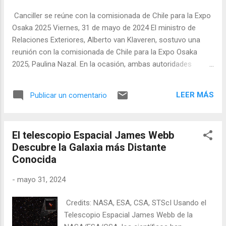
del tema que trata este docu-reportaje, el que es de una
Canciller se reúne con la comisionada de Chile para la Expo
“especial atención para nuestra Cancillería y para nuestro
Osaka 2025 Viernes, 31 de mayo de 2024 El ministro de
gobierno. Porque, básicamente, nos ilustra las
Relaciones Exteriores, Alberto van Klaveren, sostuvo una
consecuencias de una guerra de agre...
reunión con la comisionada de Chile para la Expo Osaka
2025, Paulina Nazal. En la ocasión, ambas autoridades
intercambiaron visiones, además de conversar sobre los
avances en miras a esta importante instancia. Paulina Nazal
LEER MÁS
Publicar un comentario
fue designada como comisionada de Chile para la Expo
Osaka 2025 el pasado 3 de abril.
El telescopio Espacial James Webb
Descubre la Galaxia más Distante
Conocida
-
mayo 31, 2024
Credits: NASA, ESA, CSA, STScI Usando el
Telescopio Espacial James Webb de la