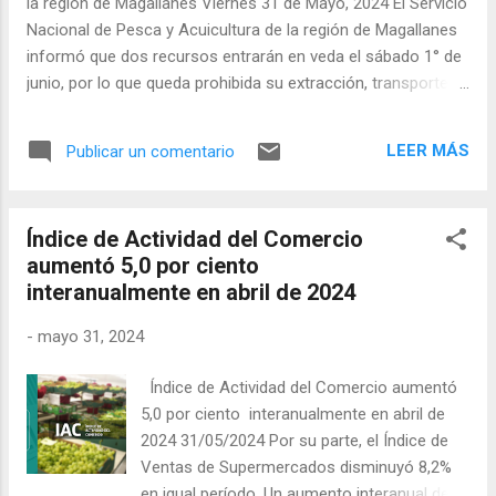
la región de Magallanes Viernes 31 de Mayo, 2024 El Servicio
Widnau. Beide Gegner zählen zu den etablierten Teams in der
Nacional de Pesca y Acuicultura de la región de Magallanes
NLB und...
informó que dos recursos entrarán en veda el sábado 1° de
junio, por lo que queda prohibida su extracción, transporte,
almacenamiento, y venta en fresco a partir de esa fecha. Se
trata del alga luga roja y del bacalao de profundidad. Para
LEER MÁS
Publicar un comentario
ambos recursos la veda inicia el 1 de junio y se extiende
hasta el 31 de agosto, inclusive. En este sentido, la directora
regional (s) de Sernapesca en Magallanes, Elizabeth Godoy,
Índice de Actividad del Comercio
anunció que “estaremos realizando fiscalizaciones en
aumentó 5,0 por ciento
plantas de procesos para verificar los stock que tienen
interanualmente en abril de 2024
antes del inicio de la veda y además, mantendremos la
vigilancia en zona de pesca y desembarque para asegurar el
-
mayo 31, 2024
cumplimiento de ésta”, comentó.
Índice de Actividad del Comercio aumentó
5,0 por ciento interanualmente en abril de
2024 31/05/2024 Por su parte, el Índice de
Ventas de Supermercados disminuyó 8,2%
en igual período. Un aumento interanual de