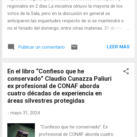
sobre el tema de las matrículas. “Para que, el próximo año,
regionales en 2 días La iniciativa obtuvo la mayoría de los
estemos más preparados y no vuelva a ...
votos de la Sala, pero en la discusión en general se
anticiparon las inquietudes respecto de si se mantendrá o
no el feriado del domingo, entre otras materias. 31 de mayo
de 2024 Hasta este lunes 3 de junio se podrán presentar
indicaciones al proyecto que busca posibilitar que las
LEER MÁS
Publicar un comentario
elecciones municipales y regionales de este año 2024 se
puedan realizar en dos días. Esto, luego que la Sala del
Senado aprobara la idea de legislar sobre la iniciativa que
En el libro “Confieso que he
fue presentada por el Ejecutivo y que tiene suma urgencia
conservado” Claudio Cunazza Paliuri
para su tramitación. Previo a la votación, la senadora Luz
ex profesional de CONAF aborda
Ebensperger -integrante de la Comisión de Gobierno-
cuatro décadas de experiencia en
entregó un informe respecto de las principales propuestas
áreas silvestres protegidas
que contiene la iniciativa y también sobre los aspectos en
los que no hay acuerdo entre los parlamentarios. En la
-
mayo 31, 2024
sesión intervinieron los senadores Francisco Chahuán, S...
“Confieso que he conservado”: Ex
profesional de CONAF aborda cuatro