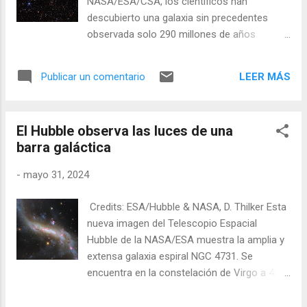
NASA/ESA/CSA, los científicos han
descubierto una galaxia sin precedentes
observada solo 290 millones de años
después del Big Bang. Durante los últimos
dos años, los científicos han utilizado el
LEER MÁS
Publicar un comentario
telescopio James Webb para explorar lo que
los astrónomos denominan amanecer
cósmico: el período de los primeros cientos
El Hubble observa las luces de una
de millones de años después del Big Bang en
barra galáctica
el que nacieron las primeras galaxias. Estas
galaxias proporcionan información vital
-
mayo 31, 2024
sobre las formas en que el gas, las estrellas
y los agujeros negros estaban cambiando
Credits: ESA/Hubble & NASA, D. Thilker Esta
cuando el Universo era muy joven. En
nueva imagen del Telescopio Espacial
octubre de 2023 y enero de 2024, un equipo
Hubble de la NASA/ESA muestra la amplia y
internacional de astrónomos utilizó Webb
extensa galaxia espiral NGC 4731. Se
para observar galaxias como parte del
encuentra en la constelación de Virgo a 43
programa JADES del JWST. Utilizando el
millones de años luz de la Tierra. Esta
espectrógrafo de infrarrojo cercano
imagen sumamente detallada utiliza datos