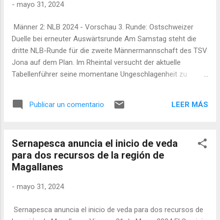
-
mayo 31, 2024
Männer 2: NLB 2024 - Vorschau 3. Runde: Ostschweizer
Duelle bei erneuter Auswärtsrunde Am Samstag steht die
dritte NLB-Runde für die zweite Männermannschaft des TSV
Jona auf dem Plan. Im Rheintal versucht der aktuelle
Tabellenführer seine momentane Ungeschlagenheit zu
wahren. Zunächst trifft man in der zweiten Tagespartie auf
den STV Dozwil ehe es direkt im Abschluss zum
LEER MÁS
Publicar un comentario
Aufeinandertreffen mit den Gastgebern von Faustball
Widnau 2 kommt. Mit vier Siegen aus ebenso vielen Partien
grüssen die Joner Faustballer von der Tabellenspitze der
Sernapesca anuncia el inicio de veda
Nationalliga B Ost. Ein äusserst ansprechender Saisonstart
para dos recursos de la región de
für die junge Mannschaft von Trainer Christioph Martig,
Magallanes
welcher zudem bereits etwas Druck von der Mannschaft
nimmt hinsichtlich dem eigentlichen Saisonziel des
-
mayo 31, 2024
Klassenerhalts. Dennoch möchte der NLB-Aufsteiger die
sich nun bietende Ausgangslage weiter nutzen und erhofft
Sernapesca anuncia el inicio de veda para dos recursos de
sich weitere Punktgewinne an der bevorstehenden Runde in