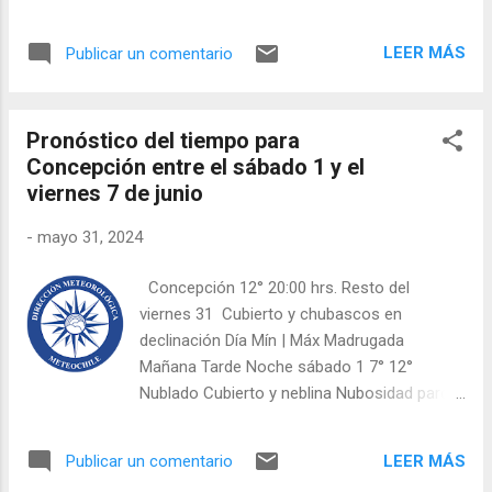
más de una semana. Foto Armada de
Región de Magallanes y Antártica Chilena,
Chile Este 31 de mayo, tras varias jornadas
donde alcanzó a ocupar el cargo de director
LEER MÁS
Publicar un comentario
de búsqueda en el sector Punta del Árbol a
regional, así como su paso por la Oficina
70 kilómetros de Punta Arenas, personal de
Central de l...
la Armada de Chile dio con el paradero de
Pronóstico del tiempo para
Jasna Oyarzún de 31 años. El hallazgo se
Concepción entre el sábado 1 y el
produjo a las 14:05 horas, cuando personal
viernes 7 de junio
del Destacamento de Infantería de Marina Nº
4 “Cochrane” y de la Policía Marítima de la
-
mayo 31, 2024
Capitanía de Puerto de Punta Arenas, avistó
desde un bote de goma a la mujer, tomando
Concepción 12° 20:00 hrs. Resto del
contacto con ella para posteriormente
viernes 31 Cubierto y chubascos en
informar al Puesto de Mando del Operativo
declinación Día Mín | Máx Madrugada
interagencial desplegado hace ya 09 días. La
Mañana Tarde Noche sábado 1 7° 12°
mujer se encontraba en buenas condiciones
Nublado Cubierto y neblina Nubosidad parcial
físicas junto a su mascota, siendo
Nubosidad parcial domingo 2 4° 13°
trasladada para su evaluación médica por
Nubosidad parcial Nublado Nubosidad
parte de especialistas y los diferentes
LEER MÁS
Publicar un comentario
parcial, ocasionalmente nublado Nublado
procesos de investigación d...