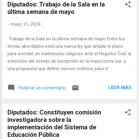
Diputados: Trabajo de la Sala en la
Mercurio, Marte, Júpiter, Saturno, Urano y
última semana de mayo
Neptuno parecerán, desde algunos puntos
de observación oscuros y sin condiciones
-
mayo 31, 2024
climáticas en la Tierra, formar una línea más
o menos recta en el cielo nocturno, pero
Trabajo de la Sala en la última semana de mayo Entre los
será necesaria alguna ayuda óptica para
temas abordados está una nueva ley que amplía el plazo
verlos todos. Los astrónomos se apresuran
para inscribir un matrimonio religioso ante el Registro Civil; la
a señalar que la alineación es una ilusión,
extensión del estado de excepción en la macrozona sur; y
dada la trayectoria elíptica muy variable de la
una propuesta que define nuevos criterios para el
órbita de cada planeta alrededor del Sol.
otorgamiento de pensiones de gracia. Mayo 31, 2024101 A
Pero la disposición poco común podría
ley se despachó en esta semana de mayo, desde la Sala de
resultar realmente cautivadora, si el clima
LEER MÁS
Publicar un comentario
la Cámara, un proyecto (boletín 15139) que amplía, de ocho
local no interfiere. Es probable que la
a quince días, el plazo para inscribir un matrimonio religioso
alineación pla...
ante la autoridad civil. Esta iniciativa busca dar más facilidad
Diputados: Constituyen comisión
a los contrayentes para la inscripción del matrimonio
investigadora sobre la
religioso ante el Registro Civil. Además, permite que este
implementación del Sistema de
documento sea presentado por un mandatario
Educación Pública
especialmente facultado para este efecto por los