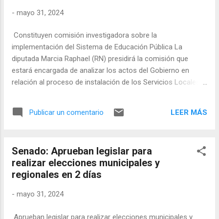
contrayentes. Asimismo, si el último día de este plazo recae
-
mayo 31, 2024
en día sábado, feriado o inhábil, podrá pasar para el día hábil
inmediatamente siguiente. La Corporación también aprobó y
Constituyen comisión investigadora sobre la
despachó al Senado un ...
implementación del Sistema de Educación Pública La
diputada Marcia Raphael (RN) presidirá la comisión que
estará encargada de analizar los actos del Gobierno en
relación al proceso de instalación de los Servicios Locales
de Educación Pública. Mayo 31, 2024124 Hoy, viernes 31 de
mayo, se constituyó una nueva comisión investigadora (CEI
LEER MÁS
Publicar un comentario
53) para indagar los actos del Gobierno en relación a la
implementación del Sistema de Educación Pública. Entre sus
primeras acciones, el grupo parlamentario eligió como
Senado: Aprueban legislar para
presidenta a la diputada Marcia Raphael (RN). Asimismo,
realizar elecciones municipales y
acordó que sesionarán los días martes, de 08:30 a 09:50
regionales en 2 días
horas. Junto con ello, el grupo parlamentario acordó citar,
para la primera sesión, al ministro de Educación, Nicolás
-
mayo 31, 2024
Cataldo. La diputada Marcia Raphael estimó que existe una
tremenda oportunidad para reunir información, por ejemplo,
Aprueban legislar para realizar elecciones municipales y