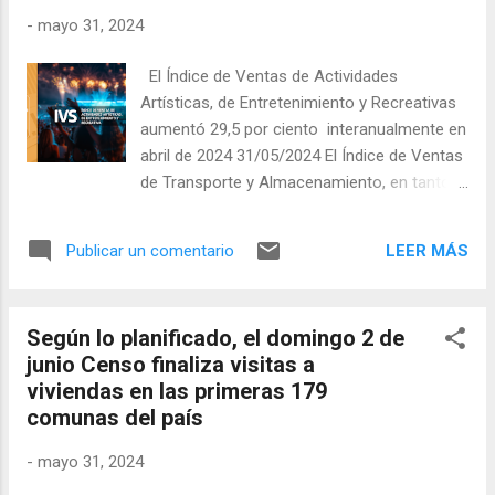
meses, explicado en gran medida, por el alza
-
mayo 31, 2024
interanual de 4,6% en elaboración de
productos alimenticios, que incidió 1,566 pp.
El Índice de Ventas de Actividades
en la variación del índice general. El Índice de
Artísticas, de Entretenimiento y Recreativas
Producción de Electricidad, Gas y Agua
aumentó 29,5 por ciento interanualmente en
(IPEGA), en tanto, creció 1,0% en doce
abril de 2024 31/05/2024 El Índice de Ventas
meses, debido a la mayor actividad
de Transporte y Almacenamiento, en tanto,
registrada en electricidad, que se incrementó
aumentó 16,5% en igual período. En abril de
2,7%, incidiendo 1,973 pp. en la variación del
2024, todos los Índices de Ventas de
índice. Por su parte, el Índice de ...
LEER MÁS
Publicar un comentario
Servicios (IVS) ―índices coyunturales a
precios corrientes que miden la evolución de
las ventas de servicios― presentaron
Según lo planificado, el domingo 2 de
aumentos interanuales, según informó esta
junio Censo finaliza visitas a
mañana el Instituto Nacional de Estadísticas
viviendas en las primeras 179
(INE). El Índice de Ventas de Actividades
comunas del país
Artísticas, de Entretenimiento y recreativas
presentó un aumento interanual de 29,5%,
-
mayo 31, 2024
registrando una variación acumulada a abril