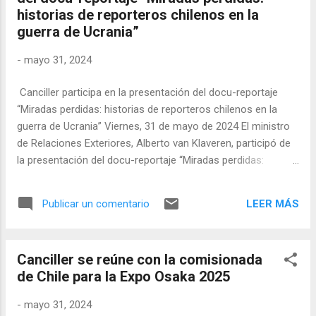
historias de reporteros chilenos en la
autoridades locales en sus esfuerzos en el fortalecimiento
guerra de Ucrania”
de las instituciones. Por su parte, la comunidad haitiana en
Chile es numerosa y su aporte a nuestro país es altamente
-
mayo 31, 2024
valorado por la sociedad chilena. Finalmente, Chile hace
votos para que el pueblo haitiano pueda s...
Canciller participa en la presentación del docu-reportaje
“Miradas perdidas: historias de reporteros chilenos en la
guerra de Ucrania” Viernes, 31 de mayo de 2024 El ministro
de Relaciones Exteriores, Alberto van Klaveren, participó de
la presentación del docu-reportaje “Miradas perdidas:
historias de reporteros chilenos en la guerra de Ucrania”,
realizado en la Facultad de Comunicaciones de la
LEER MÁS
Publicar un comentario
Universidad Católica de Chile. El docu-reportaje, basado en el
libro homónimo escrito por Andrea Arístegui y Gonzalo
Montaner, reúne los relatos y desafíos que tuvieron que
Canciller se reúne con la comisionada
enfrentar nueve personas, entre periodistas y
de Chile para la Expo Osaka 2025
camarógrafos, que viajaron hasta el continente europeo
para cubrir la guerra en Ucrania, iniciada el 24 de febrero de
-
mayo 31, 2024
2022. En su intervención, el canciller subrayó la importancia