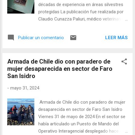
décadas de experiencia en áreas silvestres
protegidas La publicación fue realizada por
Claudio Cunazza Paliuri, médico veterinario,
quien se desempeñó por 42 años en la
Corporación, principalmente en Magallanes y
LEER MÁS
Publicar un comentario
la oficina central. Más de cuarenta años de
experiencia en la conservación del
patrimonio natural y cultural de las áreas
Armada de Chile dio con paradero de
silvestres protegidas del Estado resume el
mujer desaparecida en sector de Faro
libro “Confieso que he conservado”, escrito
San Isidro
por Claudio Cunazza Paliuri, médico
veterinario de la Universidad de Chile y ex
-
mayo 31, 2024
profesional de la Corporación Nacional
Forestal, CONAF. Se trata de un libro
Armada de Chile dio con paradero de mujer
vivencial que recoge la experiencia del autor
desaparecida en sector de Faro San Isidro
durante 42 años al servicio de la
Viernes 31 de mayo de 2024 En el sector se
Corporación, vinculado a la gestión de las
había articulado un Puesto de Mando del
áreas silvestres protegidas y la
Operativo Interagencial desplegado hace
conservación de la biodiversidad, tanto en la