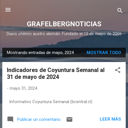
Ir al contenido principal
GRAFELBERGNOTICIAS
Diario chileno austro alemán. Fundado el 12 de mayo de 2006
Mostrando entradas de mayo, 2024
MOSTRAR TODO
E
n
Indicadores de Coyuntura Semanal al
t
31 de mayo de 2024
r
a
-
mayo 31, 2024
d
a
Informativo Coyuntura Semanal (bcentral.cl)
s
LEER MÁS
Publicar un comentario