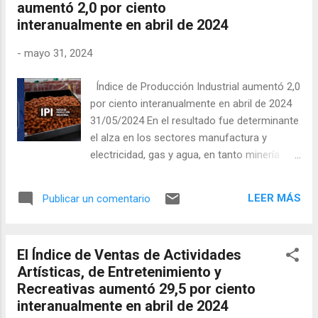
principalmente, por l...
aumentó 2,0 por ciento
interanualmente en abril de 2024
-
mayo 31, 2024
Índice de Producción Industrial aumentó 2,0
por ciento interanualmente en abril de 2024
31/05/2024 En el resultado fue determinante
el alza en los sectores manufactura y
electricidad, gas y agua, en tanto minería
disminuyó en igual período. Un aumento en
doce meses de 2,0% anotó en abril de 2024
LEER MÁS
Publicar un comentario
el Índice de Producción Industrial (IPI),
debido a la incidencia positiva de dos de los
tres sectores que lo componen, según
El Índice de Ventas de Actividades
informó esta mañana el Instituto Nacional
Artísticas, de Entretenimiento y
de Estadísticas (INE). El Índice de
Recreativas aumentó 29,5 por ciento
Producción Manufacturera (IPMan),
interanualmente en abril de 2024
presentó un aumento de 5,1% en doce