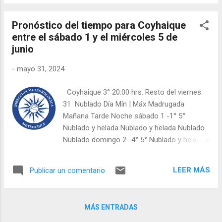
lunes 3 6° 11° Nublado Nublado Nublado
Cubierto y chubascos aislados martes 4 8°
Pronóstico del tiempo para Coyhaique
13° Cubierto y chubascos Cubierto Cubierto
entre el sábado 1 y el miércoles 5 de
Cubierto y chubascos con viento entre 25 y
junio
40 km/h miércoles 5 11° 13° Cubierto y lluvia
con viento entre 25 y 40 km/h Cubierto y
-
mayo 31, 2024
lluvia con viento entre 25 y 40 km/h Cubierto
y lluvia con viento entre 25 y 40 km/h
Coyhaique 3° 20:00 hrs. Resto del viernes
Cubierto y lluvia con viento entre 25 y 40
31 Nublado Día Mín | Máx Madrugada
km/h jueves 6 mínima 8,1 hasta 12 (Fresco)
Mañana Tarde Noche sábado 1 -1° 5°
máxima 12,1 hasta 16 (Ligeramente
Nublado y helada Nublado y helada Nublado
Templado) viernes 7 mínima 8,1 hasta 12
Nublado domingo 2 -4° 5° Nublado y helada
(Fresco) máxima 12,1 hasta 16 (Ligeramente
Nublado y helada Nubosidad parcial
Templado) Fuente: Dirección Meteorológica
Nubosidad parcial lunes 3 -3° 4° Nubosidad
de Chile
LEER MÁS
Publicar un comentario
parcial y helada Nubosidad parcial y helada
Nublado Nublado martes 4 0° 6° Cubierto y
agua-nieve débil Cubierto y agua-nieve débil
MÁS ENTRADAS
Nublado y chubascos débiles Cubierto y