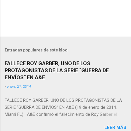
r
i
o
s
Entradas populares de este blog
FALLECE ROY GARBER, UNO DE LOS
PROTAGONISTAS DE LA SERIE “GUERRA DE
ENVÍOS” EN A&E
-
enero 21, 2014
FALLECE ROY GARBER, UNO DE LOS PROTAGONISTAS DE LA
SERIE “GUERRA DE ENVÍOS” EN A&E (19 de enero de 2014,
Miami FL) A&E confirmó el fallecimiento de Roy Garber el
pasado sábado 18 de enero en Texas, quien fuera uno de los
LEER MÁS
protagonistas de la serie Guerra de Envíos. Garber tenía 49