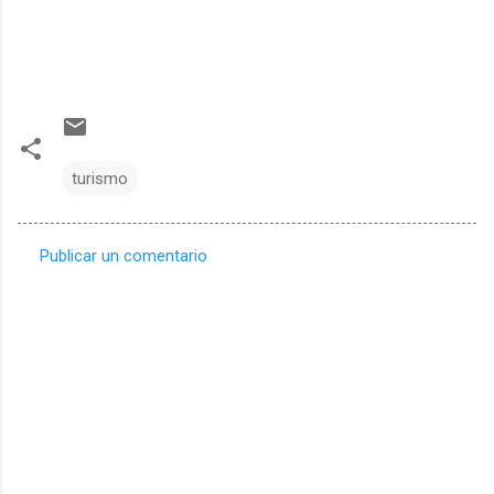
turismo
Publicar un comentario
C
o
m
e
n
t
a